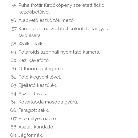
Puha frottír fürdőköpeny szeretett fickó
kezdőbetűivel.
Alapvető eszközök mező.
Kanapé párna zsebbel különféle tárgyak
tárolására.
Walkie talkie.
Polaroids azonnali nyomtató kamera.
Kézi kávéfőző.
Otthoni repülőgömb.
Póló kiegyenlítővel.
Éjjellátó készülék.
Asztali távcső.
Kosárlabda mosoda gyűrű.
Faragott sakk.
Személyes napló.
Asztali kandalló.
Jégformák.