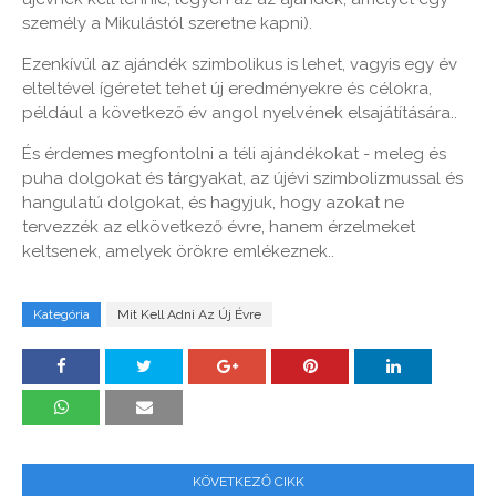
személy a Mikulástól szeretne kapni).
Ezenkívül az ajándék szimbolikus is lehet, vagyis egy év
elteltével ígéretet tehet új eredményekre és célokra,
például a következő év angol nyelvének elsajátítására..
És érdemes megfontolni a téli ajándékokat - meleg és
puha dolgokat és tárgyakat, az újévi szimbolizmussal és
hangulatú dolgokat, és hagyjuk, hogy azokat ne
tervezzék az elkövetkező évre, hanem érzelmeket
keltsenek, amelyek örökre emlékeznek..
Kategória
Mit Kell Adni Az Új Évre
KÖVETKEZŐ CIKK