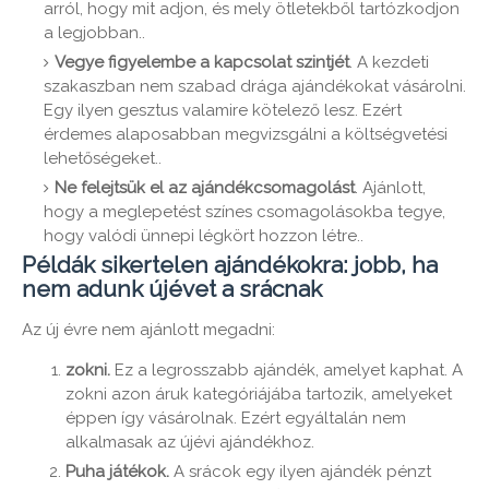
arról, hogy mit adjon, és mely ötletekből tartózkodjon
a legjobban..
Vegye figyelembe a kapcsolat szintjét
. A kezdeti
szakaszban nem szabad drága ajándékokat vásárolni.
Egy ilyen gesztus valamire kötelező lesz. Ezért
érdemes alaposabban megvizsgálni a költségvetési
lehetőségeket..
Ne felejtsük el az ajándékcsomagolást
. Ajánlott,
hogy a meglepetést színes csomagolásokba tegye,
hogy valódi ünnepi légkört hozzon létre..
Példák sikertelen ajándékokra: jobb, ha
nem adunk újévet a srácnak
Az új évre nem ajánlott megadni:
zokni.
Ez a legrosszabb ajándék, amelyet kaphat. A
zokni azon áruk kategóriájába tartozik, amelyeket
éppen így vásárolnak. Ezért egyáltalán nem
alkalmasak az újévi ajándékhoz.
Puha játékok.
A srácok egy ilyen ajándék pénzt