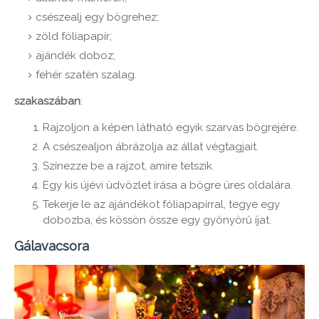
csészealj egy bögrehez;
zöld fóliapapír;
ajándék doboz;
fehér szatén szalag.
szakaszában
:
Rajzoljon a képen látható egyik szarvas bögrejére.
A csészealjon ábrázolja az állat végtagjait.
Színezze be a rajzot, amire tetszik.
Egy kis újévi üdvözlet írása a bögre üres oldalára.
Tekerje le az ajándékot fóliapapírral, tegye egy
dobozba, és kössön össze egy gyönyörű íjat.
Gálavacsora