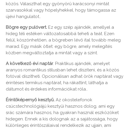
közös. Választhat egy gyönyörű karácsonyi mintát
szarvasokkal vagy hópelyhekkel, hogy támogassa az
újévi hangulatot..
Bögre egy pulóvert.
Ez egy szép ajándék, amellyel a
hideg téli estéken változatosabbá teheti a teát. Ezen
felül, köszönhetően, a bögreben lévő ital tovább meleg
marad. Egy másik ötlet: egy bögre, amely melegítés
közben megváltoztatja a mintát vagy a színt.
A következő évi naptár
. Praktikus ajándék, amelyet
aranyos romantikus stílusban lehet díszíteni, és a közös
fotóval díszítheti. Opcionálisan adhat örök naptárat vagy
érintéses termikus naptárat, ha rákattint, láthatja a
dátumot és érdekes információkat róla..
Érintőképernyő kesztyű.
Az okostelefonok
csúcstechnológiájú kesztyűi hasznos dolog, ami egy
srác számára hasznos, ha gyakran használ eszközöket
hidegen. Ennek a kis dolognak az a sajátossága, hogy
különleges érintőszálaival rendelkezik az ujjain, ami