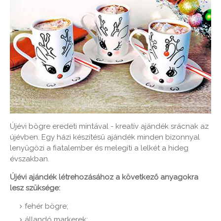
Újévi bögre eredeti mintával - kreatív ajándék srácnak az
újévben. Egy házi készítésű ajándék minden bizonnyal
lenyűgözi a fiatalember és melegíti a lelkét a hideg
évszakban.
Újévi ajándék létrehozásához a következő anyagokra
lesz szüksége:
fehér bögre;
állandó markerek;