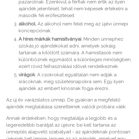
pazarolnak. Ezenkívül a férfiak nem értik az ilyen
ajándék jelentését, tehát nem képesek értékelni a
második fél erőfeszítéseit.
alkohol.
Az alkohol nem felel meg az újévi ünnepi
koncepciónak.
A híres márkák hamisítványai
. Minden ünnephez
szokás jó ajándékokat adni, amelyek sokáig
tartanak a kitöltött számára. A hamisítások nem
különböznek egymástól a különleges minőségben,
ezért rövid felhasználási idővel rendelkeznek.
virágok
. A csokrokat egyáltalán nem adják a
srácoknak, még születésnapokra sem. Egy ilyen
ajándék az embert kínosnak fogja érezni..
Az új év varázslatos ünnep. De gyakran a megfelelő
ajándék megtalálása szeretteinek valódi próbára válik.
Annak érdekében, hogy megtalálja a legjobb és a
legeredetibb barátját az újévre, be kell tartania az
ünneplés alapvető szabályait - az ajándéknak pontosan
újévnek kell lennie, legyen az az ajándék, amelyet egy