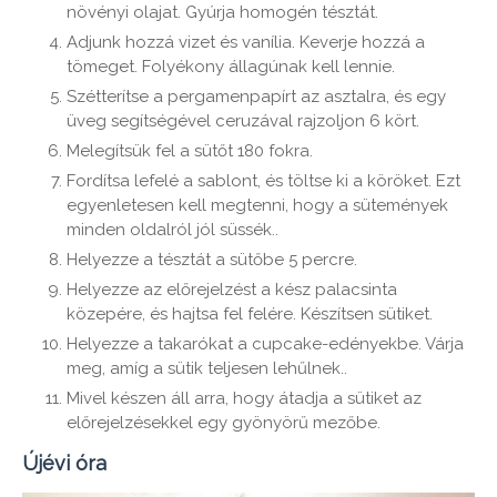
növényi olajat. Gyúrja homogén tésztát.
Adjunk hozzá vizet és vanília. Keverje hozzá a
tömeget. Folyékony állagúnak kell lennie.
Szétterítse a pergamenpapírt az asztalra, és egy
üveg segítségével ceruzával rajzoljon 6 kört.
Melegítsük fel a sütőt 180 fokra.
Fordítsa lefelé a sablont, és töltse ki a köröket. Ezt
egyenletesen kell megtenni, hogy a sütemények
minden oldalról jól süssék..
Helyezze a tésztát a sütőbe 5 percre.
Helyezze az előrejelzést a kész palacsinta
közepére, és hajtsa fel felére. Készítsen sütiket.
Helyezze a takarókat a cupcake-edényekbe. Várja
meg, amíg a sütik teljesen lehűlnek..
Mivel készen áll arra, hogy átadja a sütiket az
előrejelzésekkel egy gyönyörű mezőbe.
Újévi óra