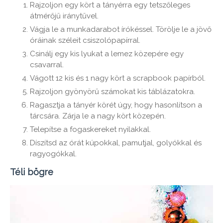
Rajzoljon egy kört a tányérra egy tetszőleges
átmérőjű iránytűvel.
Vágja le a munkadarabot írókéssel. Törölje le a jövő
óráinak széleit csiszolópapírral.
Csinálj egy kis lyukat a lemez közepére egy
csavarral.
Vágott 12 kis és 1 nagy kört a scrapbook papírból.
Rajzoljon gyönyörű számokat kis táblázatokra.
Ragasztja a tányér körét úgy, hogy hasonlítson a
tárcsára. Zárja le a nagy kört közepén.
Telepítse a fogaskereket nyilakkal.
Díszítsd az órát kúpokkal, pamutjal, golyókkal és
ragyogókkal.
Téli bögre