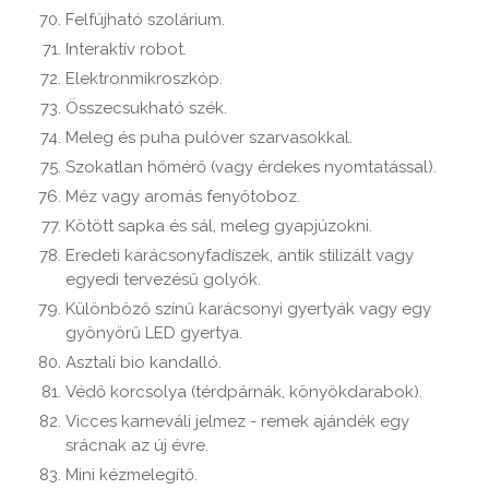
Felfújható szolárium.
Interaktív robot.
Elektronmikroszkóp.
Összecsukható szék.
Meleg és puha pulóver szarvasokkal.
Szokatlan hőmérő (vagy érdekes nyomtatással).
Méz vagy aromás fenyőtoboz.
Kötött sapka és sál, meleg gyapjúzokni.
Eredeti karácsonyfadíszek, antik stilizált vagy
egyedi tervezésű golyók.
Különböző színű karácsonyi gyertyák vagy egy
gyönyörű LED gyertya.
Asztali bio kandalló.
Védő korcsolya (térdpárnák, könyökdarabok).
Vicces karneváli jelmez - remek ajándék egy
srácnak az új évre.
Mini kézmelegítő.