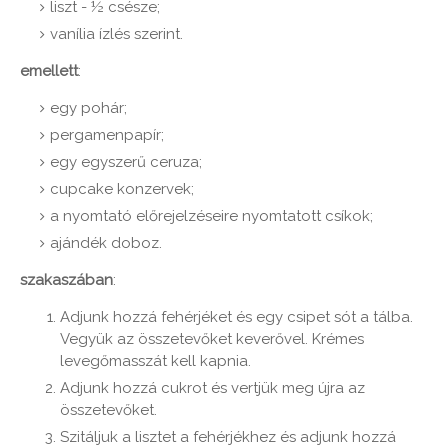
liszt - ½ csésze;
vanília ízlés szerint.
emellett
:
egy pohár;
pergamenpapír;
egy egyszerű ceruza;
cupcake konzervek;
a nyomtató előrejelzéseire nyomtatott csíkok;
ajándék doboz.
szakaszában
:
Adjunk hozzá fehérjéket és egy csipet sót a tálba.
Vegyük az összetevőket keverővel. Krémes
levegőmasszát kell kapnia.
Adjunk hozzá cukrot és vertjük meg újra az
összetevőket.
Szitáljuk a lisztet a fehérjékhez és adjunk hozzá