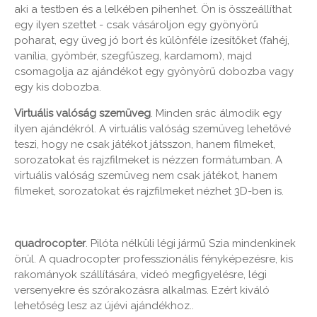
aki a testben és a lelkében pihenhet. Ön is összeállíthat
egy ilyen szettet - csak vásároljon egy gyönyörű
poharat, egy üveg jó bort és különféle ízesítőket (fahéj,
vanília, gyömbér, szegfűszeg, kardamom), majd
csomagolja az ajándékot egy gyönyörű dobozba vagy
egy kis dobozba.
Virtuális valóság szemüveg
. Minden srác álmodik egy
ilyen ajándékról. A virtuális valóság szemüveg lehetővé
teszi, hogy ne csak játékot játsszon, hanem filmeket,
sorozatokat és rajzfilmeket is nézzen formátumban. A
virtuális valóság szemüveg nem csak játékot, hanem
filmeket, sorozatokat és rajzfilmeket nézhet 3D-ben is.
quadrocopter
. Pilóta nélküli légi jármű Szia mindenkinek
örül. A quadrocopter professzionális fényképezésre, kis
rakományok szállítására, videó megfigyelésre, légi
versenyekre és szórakozásra alkalmas. Ezért kiváló
lehetőség lesz az újévi ajándékhoz..