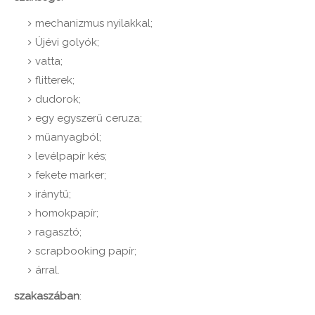
mechanizmus nyilakkal;
Újévi golyók;
vatta;
flitterek;
dudorok;
egy egyszerű ceruza;
műanyagból;
levélpapír kés;
fekete marker;
iránytű;
homokpapír;
ragasztó;
scrapbooking papír;
árral.
szakaszában
: