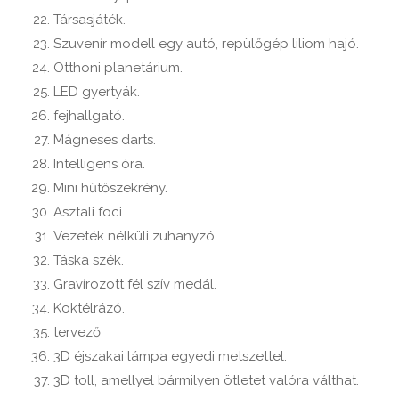
Társasjáték.
Szuvenír modell egy autó, repülőgép liliom hajó.
Otthoni planetárium.
LED gyertyák.
fejhallgató.
Mágneses darts.
Intelligens óra.
Mini hűtőszekrény.
Asztali foci.
Vezeték nélküli zuhanyzó.
Táska szék.
Gravírozott fél szív medál.
Koktélrázó.
tervező
3D éjszakai lámpa egyedi metszettel.
3D toll, amellyel bármilyen ötletet valóra válthat.