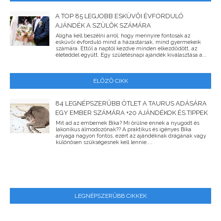
A TOP 85 LEGJOBB ESKÜVŐI ÉVFORDULÓ
AJÁNDÉK A SZÜLŐK SZÁMÁRA
Aligha kell beszélni arról, hogy mennyire fontosak az
esküvői évforduló mind a házastársak, mind gyermekeik
számára. Ettől a naptól kezdve minden elkezdődött, az
életeddel együtt. Egy születésnapi ajándék kiválasztása a...
ELŐZŐ CIKK
84 LEGNÉPSZERŰBB ÖTLET A TAURUS ADÁSÁRA
EGY EMBER SZÁMÁRA +20 AJÁNDÉKOK ÉS TIPPEK
Mit ad az embernek Bika? Mi örülne ennek a nyugodt és
lakonikus álmodozónak?? A praktikus és igényes Bika
anyaga nagyon fontos, ezért az ajándéknak drágának vagy
különösen szükségesnek kell lennie....
LEGNÉPSZERŰBB CIKKEK