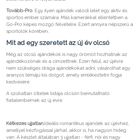
Tovább
-
Pro
. Egy ilyen ajándék valódi lelet egy aktív és
sportos ember számára. Más kamerákkal ellentétben a
Go-Pro képes mozgó felvételre. Ezért annyira népszerű a
sportolók körében..
Mit ad egy szeretett az új év olcsó
Még az olcsó ajándékok is nagy örömöt hozhatnak az
ajándékozónak és a címzettnek. Ezen felül, az újévre
nem szükséges drága ajándékokat adni, vásárolhat egy
aranyos témájú kis dolgot, amely emlékeztetni fogja
kedvesére.
A szokatlan ötletek listája olcsón bemutatható
fiatalembernek az új évre:
Kétkezes ujjatlan.
Ideális romantikus ajándék az újévhez,
amellyel kézfogással járhat, akkor is, ha nagyon hideg
van. A készlet általában 3 ujjatlan - férfi, női és nagy