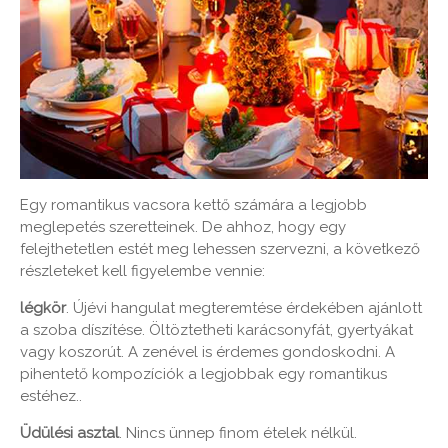
Egy romantikus vacsora kettő számára a legjobb
meglepetés szeretteinek. De ahhoz, hogy egy
felejthetetlen estét meg lehessen szervezni, a következő
részleteket kell figyelembe vennie:
légkör
. Újévi hangulat megteremtése érdekében ajánlott
a szoba díszítése. Öltöztetheti karácsonyfát, gyertyákat
vagy koszorút. A zenével is érdemes gondoskodni. A
pihentető kompozíciók a legjobbak egy romantikus
estéhez..
Üdülési asztal
. Nincs ünnep finom ételek nélkül.