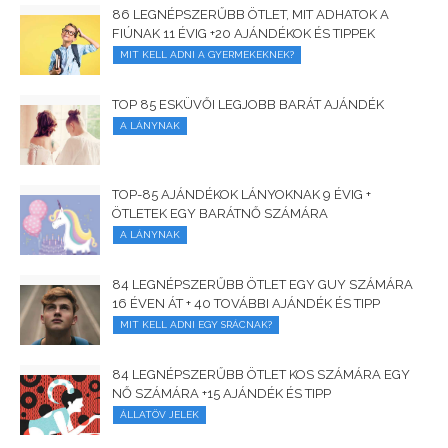
86 LEGNÉPSZERŰBB ÖTLET, MIT ADHATOK A
FIÚNAK 11 ÉVIG +20 AJÁNDÉKOK ÉS TIPPEK
MIT KELL ADNI A GYERMEKEKNEK?
TOP 85 ESKÜVŐI LEGJOBB BARÁT AJÁNDÉK
A LÁNYNAK
TOP-85 AJÁNDÉKOK LÁNYOKNAK 9 ÉVIG +
ÖTLETEK EGY BARÁTNŐ SZÁMÁRA
A LÁNYNAK
84 LEGNÉPSZERŰBB ÖTLET EGY GUY SZÁMÁRA
16 ÉVEN ÁT + 40 TOVÁBBI AJÁNDÉK ÉS TIPP
MIT KELL ADNI EGY SRÁCNAK?
84 LEGNÉPSZERŰBB ÖTLET KOS SZÁMÁRA EGY
NŐ SZÁMÁRA +15 AJÁNDÉK ÉS TIPP
ÁLLATÖV JELEK