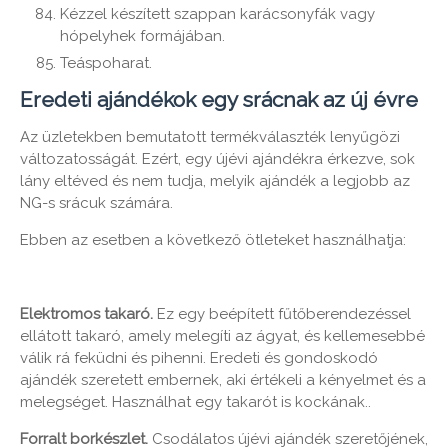
Kézzel készített szappan karácsonyfák vagy
hópelyhek formájában.
Teáspoharat.
Eredeti ajándékok egy srácnak az új évre
Az üzletekben bemutatott termékválaszték lenyűgözi
változatosságát. Ezért, egy újévi ajándékra érkezve, sok
lány eltéved és nem tudja, melyik ajándék a legjobb az
NG-s srácuk számára.
Ebben az esetben a következő ötleteket használhatja:
Elektromos takaró.
Ez egy beépített fűtőberendezéssel
ellátott takaró, amely melegíti az ágyat, és kellemesebbé
válik rá feküdni és pihenni. Eredeti és gondoskodó
ajándék szeretett embernek, aki értékeli a kényelmet és a
melegséget. Használhat egy takarót is kockának..
Forralt borkészlet.
Csodálatos újévi ajándék szeretőjének,