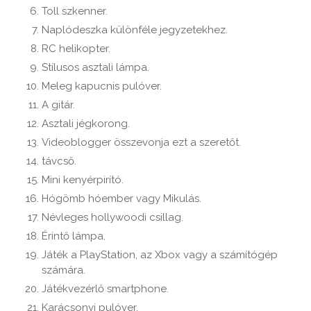
Toll szkenner.
Naplódeszka különféle jegyzetekhez.
RC helikopter.
Stílusos asztali lámpa.
Meleg kapucnis pulóver.
A gitár.
Asztali jégkorong.
Videoblogger összevonja ezt a szeretőt.
távcső.
Mini kenyérpirító.
Hógömb hóember vagy Mikulás.
Névleges hollywoodi csillag.
Érintő lámpa.
Játék a PlayStation, az Xbox vagy a számítógép
számára.
Játékvezérlő smartphone.
Karácsonyi pulóver.