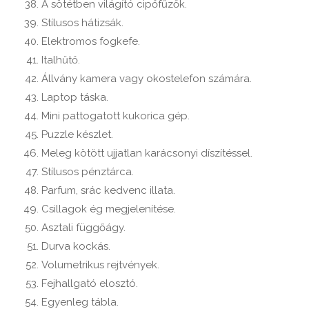
A sötétben világító cipőfűzők.
Stílusos hátizsák.
Elektromos fogkefe.
Italhűtő.
Állvány kamera vagy okostelefon számára.
Laptop táska.
Mini pattogatott kukorica gép.
Puzzle készlet.
Meleg kötött ujjatlan karácsonyi díszítéssel.
Stílusos pénztárca.
Parfum, srác kedvenc illata.
Csillagok ég megjelenítése.
Asztali függőágy.
Durva kockás.
Volumetrikus rejtvények.
Fejhallgató elosztó.
Egyenleg tábla.