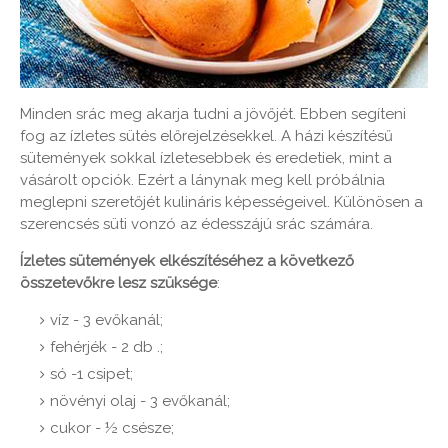
Minden srác meg akarja tudni a jövőjét. Ebben segíteni
fog az ízletes sütés előrejelzésekkel. A házi készítésű
sütemények sokkal ízletesebbek és eredetiek, mint a
vásárolt opciók. Ezért a lánynak meg kell próbálnia
meglepni szeretőjét kulináris képességeivel. Különösen a
szerencsés süti vonzó az édesszájú srác számára.
Ízletes sütemények elkészítéséhez a következő
összetevőkre lesz szüksége
:
víz - 3 evőkanál;
fehérjék - 2 db .;
só -1 csipet;
növényi olaj - 3 evőkanál;
cukor - ½ csésze;