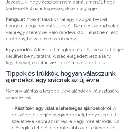
Javasoljuk, hogy készítsen nem banális menüt, hogy
kedvesét kulináris képességekkel meglepje..
hangulat
. Mielőtt találkoznál egy srácgal, be kell
hangolnia egy romantikus estét. De nem szabad sokat
várni egy szeretővel való randevúktól. Tehát nem lesz
csalódás, ha valami rosszul megy.
Egy ajándék
. A készített meglepetés a Szilveszter tetején
kerülhet bemutatásra. A srác elégedett lesz a lány
figyelmével, és talán visszatérő mozdulatot tesz.
Tippek és trükkök, hogyan válasszunk
ajándékot egy srácnak az új évre
Néhány ajánlás a legjobb újévi ajándék kiválasztására
szeretteinek:
Készítsen egy listát a lehetséges ajándékokról
. A
beszélgetés idején megkérdezheti, hogy szeretett
szeretne-e kapni az ünnepre, vagy mire álmodik. Ez
elősegíti a lehető legpontosabb ötlet elkészítését