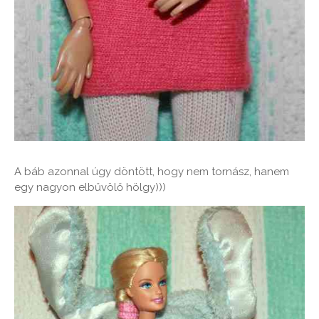
A báb azonnal úgy döntött, hogy nem tornász, hanem
egy nagyon elbűvölő hölgy)))