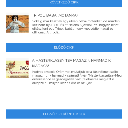
KÖVETKEZŐ CIKK
TRIPOLI BABA (MOTANKA)
Sokáig már készítek egy ukrán baba-motankat, de minden
kéz nem nyúlik el. És itt Helena Kijevből írta, hogyan lehet
elkészíteni egy Tripoli babát, hogy megvédje magát és
otthonát. A tripoli...
ELŐZŐ CIKK
A MASTERKLASSNITSA MAGAZIN HARMADIK
KIADÁSA!
Kedves olvasók! Örömmel mutatjuk be a tűs nőknek szóló
magazinunk harmadik számát! Nyár "Masterklassnitsa»Még
érdekesebbé és gazdagabbá vált (félelmetes még azt is
elképzelni, milyen lesz az ősz és az újév...
LEGNÉPSZERŰBB CIKKEK