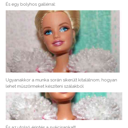
És egy bolyhos gallérral:
Ugyanakkor a munka során sikerült kitalálnom, hogyan
lehet műszőrmeket készíteni szálakból
És az utolsó érintés a svájcisapka!!!