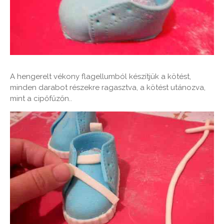
A hengerelt vékony flagellumból készítjük a kötést,
minden darabot részekre ragasztva, a kötést utánozva,
mint a cipőfűzőn..