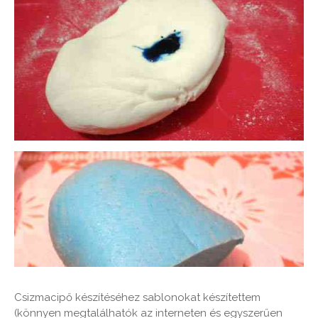
Csizmacipő készítéséhez sablonokat készítettem
(könnyen megtalálhatók az interneten és egyszerűen