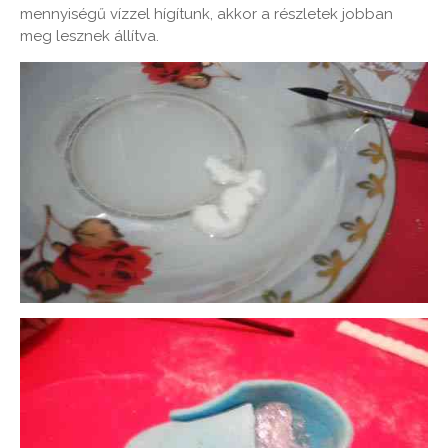
mennyiségű vízzel hígítunk, akkor a részletek jobban
meg lesznek állítva.