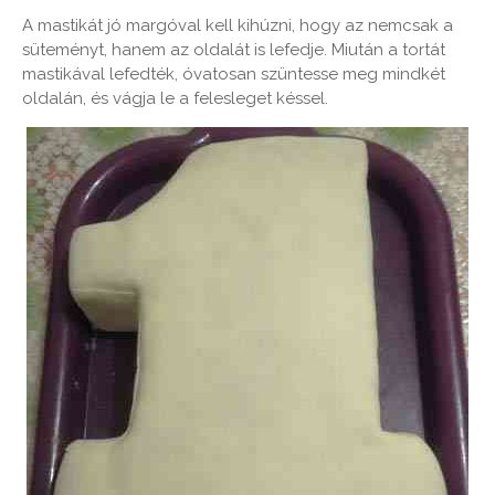
A mastikát jó margóval kell kihúzni, hogy az nemcsak a
süteményt, hanem az oldalát is lefedje. Miután a tortát
mastikával lefedték, óvatosan szüntesse meg mindkét
oldalán, és vágja le a felesleget késsel.