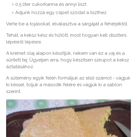
0,5 liter cukorkanna és annyi liszt.
Adjunk hozzá egy csipet szódat a liszthez.
Verte be a tojásokat, elválasztva a sárgáját a fehérjéktől.
Tehát, a keksz kész és hűtött, most hogyan kell díszíteni,
lépésről lépésre.
A krémet olaj alapon készítjük, nekem van ez a vaj és a
sűrített tej. Ügyeljen arra, hogy készítsen szirupot a keksz
áztatásához.
A sütemény egyik felén formáljuk az első számot - vágjuk
ki késsel, toljuk a második felére és vágjuk ki a sablon
szerint.