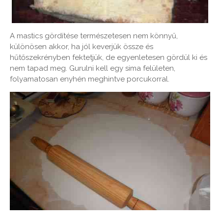
A mastics gördítése természetesen nem könnyű,
különösen akkor, ha jól keverjük össze és
hűtőszekrényben fektetjük, de egyenletesen gördül ki és
nem tapad meg. Gurulni kell egy sima felületen,
folyamatosan enyhén meghintve porcukorral.