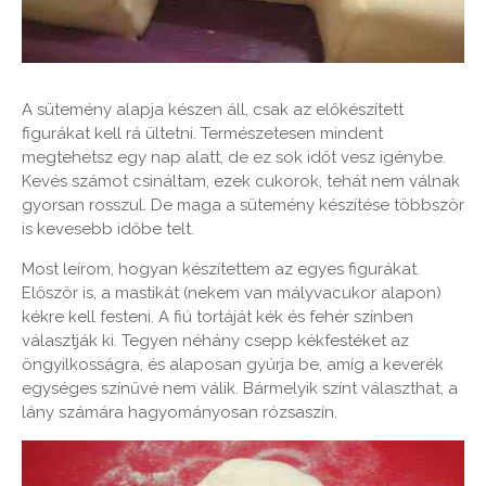
A sütemény alapja készen áll, csak az előkészített
figurákat kell rá ültetni. Természetesen mindent
megtehetsz egy nap alatt, de ez sok időt vesz igénybe.
Kevés számot csináltam, ezek cukorok, tehát nem válnak
gyorsan rosszul. De maga a sütemény készítése többször
is kevesebb időbe telt.
Most leírom, hogyan készítettem az egyes figurákat.
Először is, a mastikát (nekem van mályvacukor alapon)
kékre kell festeni. A fiú tortáját kék és fehér színben
választják ki. Tegyen néhány csepp kékfestéket az
öngyilkosságra, és alaposan gyúrja be, amíg a keverék
egységes színűvé nem válik. Bármelyik színt választhat, a
lány számára hagyományosan rózsaszín.