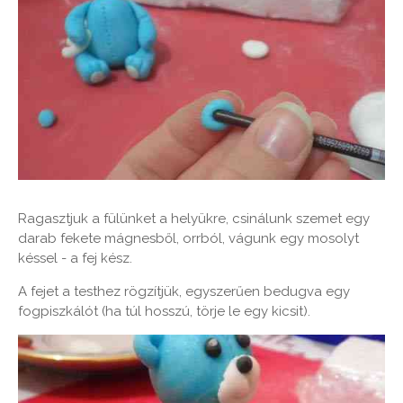
Ragasztjuk a fülünket a helyükre, csinálunk szemet egy
darab fekete mágnesből, orrból, vágunk egy mosolyt
késsel - a fej kész.
A fejet a testhez rögzítjük, egyszerűen bedugva egy
fogpiszkálót (ha túl hosszú, törje le egy kicsit).