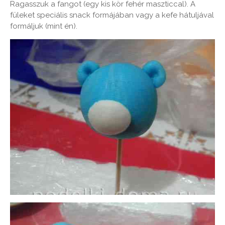
Ragasszuk a fangot (egy kis kör fehér maszticcal). A
füleket speciális snack formájában vagy a kefe hátuljával
formáljuk (mint én).