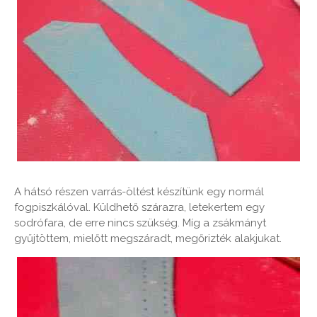
A hátsó részen varrás-öltést készítünk egy normál
fogpiszkálóval. Küldhető szárazra, letekertem egy
sodrófara, de erre nincs szükség. Míg a zsákmányt
gyűjtöttem, mielőtt megszáradt, megőrizték alakjukat.