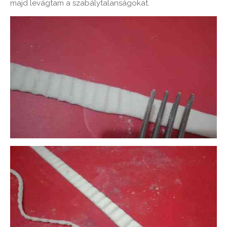
majd levágtam a szabálytalanságokat.