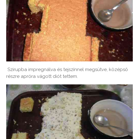
Szirupba impregnálva és tejszínnel megsütve, középső
részre apróra vágott diót tettem.