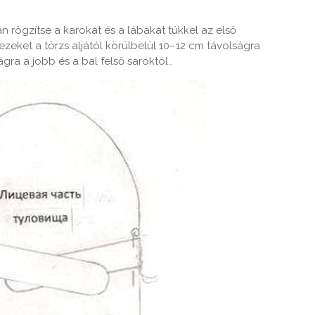
án rögzítse a karokat és a lábakat tűkkel az első
 kezeket a törzs aljától körülbelül 10–12 cm távolságra
gra a jobb és a bal felső saroktól..