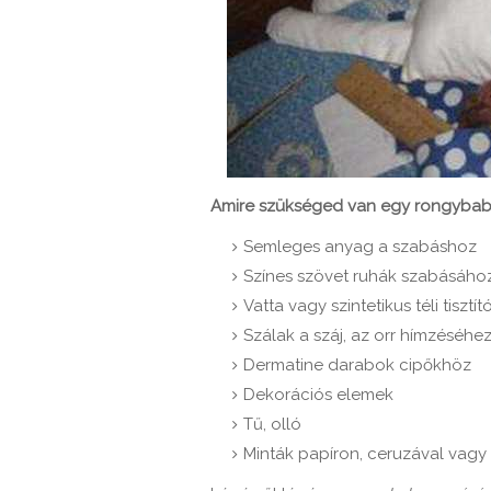
Amire szükséged van egy rongybab
Semleges anyag a szabáshoz
Színes szövet ruhák szabásáho
Vatta vagy szintetikus téli tiszt
Szálak a száj, az orr hímzéséhe
Dermatine darabok cipőkhöz
Dekorációs elemek
Tű, olló
Minták papíron, ceruzával vagy 