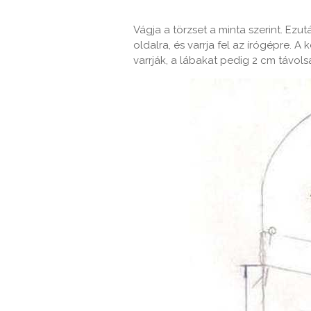
Vágja a törzset a minta szerint. Ezut
oldalra, és varrja fel az írógépre. A
varrják, a lábakat pedig 2 cm távolsá