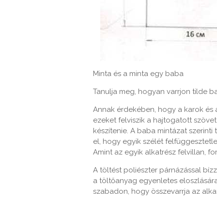
Minta és a minta egy baba
Tanulja meg, hogyan varrjon tilde b
Annak érdekében, hogy a karok és 
ezeket felviszik a hajtogatott szöv
készítenie. A baba mintázat szerinti
el, hogy egyik szélét felfüggesztetle
Amint az egyik alkatrész felvillan, fo
A töltést poliészter párnázással bí
a töltőanyag egyenletes eloszlásár
szabadon, hogy összevarrja az alka