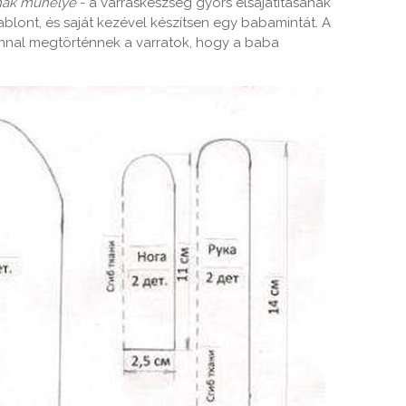
nak műhelye
- a varráskészség gyors elsajátításának
blont, és saját kezével készítsen egy babamintát. A
zonnal megtörténnek a varratok, hogy a baba