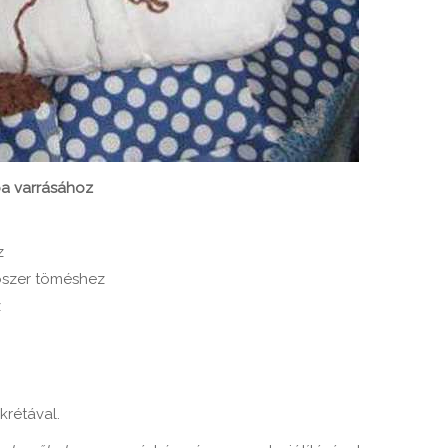
a varrásához
z
ítószer töméshez
z
krétával.