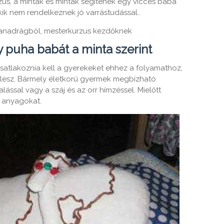
zus, a minták és minták segítenek egy vicces baba
ik nem rendelkeznek jó varrástudással..
yanadrágból, mesterkurzus kezdőknek
 puha babát a minta szerint
 csatlakoznia kell a gyerekeket ehhez a folyamathoz,
lesz. Bármely életkorú gyermek megbízható
asalással vagy a száj és az orr hímzéssel. Mielőtt
s anyagokat.