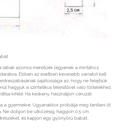
abát
a lábak azonos méretűek legyenek a mintához,
etdarabra. Ebben az esetben kevesebb varratot kell
 testreszabásának sajátossága az, hogy ne felejtsük
nül hagyjuk a szintetikus téliesítővel való töltelékhez.
rdítsa kifelé. Ha keskeny, használjon ceruzát.
zza a gyermekre. Ugyanakkor próbálja meg tanítani őt
a. Ne dobjon be ütközésig, hagyjon 0,5 cm
trészeket, és kapjon egy gyönyörű babát..