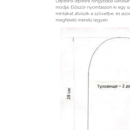
Lépésről lépésre
rongybaba varrásá
módja. Először nyomtasson ki egy sa
mintákat átviszik a szövetbe, és a
megfelelő méretű legyen.