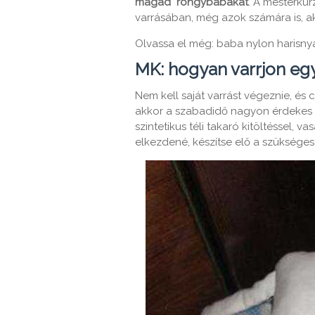
magad" rongybabakat
. A mesterkur
varrásában, még azok számára is, ak
Olvassa el még: baba nylon harisn
MK: hogyan varrjon egy
Nem kell saját varrást végeznie, és
akkor a szabadidő nagyon érdekes 
szintetikus téli takaró kitöltéssel, v
elkezdené, készítse elő a szüksége