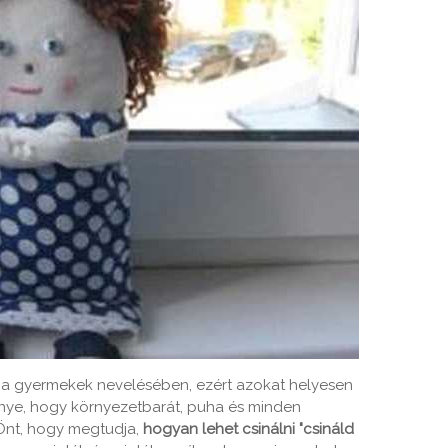
k a gyermekek nevelésében, ezért azokat helyesen
lőnye, hogy környezetbarát, puha és minden
Önt, hogy megtudja,
hogyan lehet csinálni "csináld